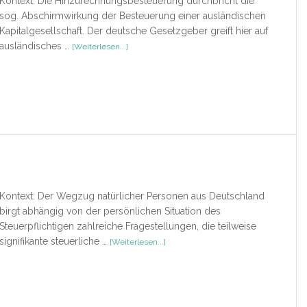
Kontext: Die Hinzurechnungsbesteuerung durchbricht die
sog. Abschirmwirkung der Besteuerung einer ausländischen
Kapitalgesellschaft. Der deutsche Gesetzgeber greift hier auf
ÜberDie
ausländisches …
[Weiterlesen...]
Hinzurechnungsbesteuerung
Kontext: Der Wegzug natürlicher Personen aus Deutschland
birgt abhängig von der persönlichen Situation des
Steuerpflichtigen zahlreiche Fragestellungen, die teilweise
ÜberWegzugsbesteuerung
signifikante steuerliche …
[Weiterlesen...]