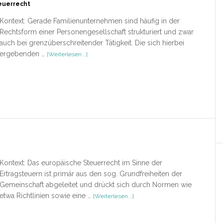
euerrecht
Kontext: Gerade Familienunternehmen sind häufig in der
Rechtsform einer Personengesellschaft strukturiert und zwar
auch bei grenzüberschreitender Tätigkeit. Die sich hierbei
ÜberPersonengesellschaften
ergebenden …
[Weiterlesen...]
im
internationalen
Steuerrecht
Kontext: Das europäische Steuerrecht im Sinne der
Ertragsteuern ist primär aus den sog. Grundfreiheiten der
Gemeinschaft abgeleitet und drückt sich durch Normen wie
ÜberEuropäisches
etwa Richtlinien sowie eine …
[Weiterlesen...]
Steuerrecht