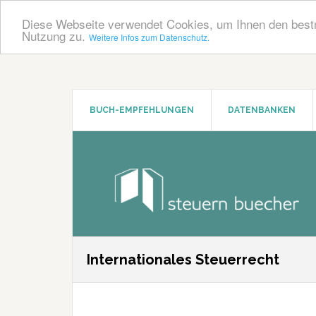
Diese Webseite verwendet Cookies, um Ihnen den bestm
Nutzung zu.
Weitere Infos zum Datenschutz.
Zum
Zur
Inhalt
Seitenspalte
springen
springen
BUCH-EMPFEHLUNGEN
DATENBANKEN
Internationales Steuerrecht