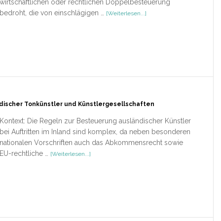
wirtschaftlichen oder rechtlichen Doppelbesteuerung
ÜberSubjektive
bedroht, die von einschlägigen …
[Weiterlesen...]
Qualifikationskonflikte
bei
Direktinvestitionen
in
den
USA
discher Tonkünstler und Künstlergesellschaften
Kontext: Die Regeln zur Besteuerung ausländischer Künstler
bei Auftritten im Inland sind komplex, da neben besonderen
nationalen Vorschriften auch das Abkommensrecht sowie
ÜberRezension
EU-rechtliche …
[Weiterlesen...]
–
Die
deutsche
Besteuerung
ausländischer
Tonkünstler
und