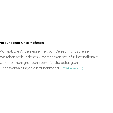
–
Doppelbest
Deutschland-
Schweiz
l verbundener Unternehmen
Kontext: Die Angemessenheit von Verrechnungspreisen
zwischen verbundenen Unternehmen stellt für internationale
Unternehmensgruppen sowie für die beteiligten
ÜberRezension
Finanzverwaltungen ein zunehmend …
[Weiterlesen...]
–
Verrechnungspreise
international
verbundener
Unternehmen