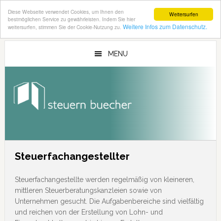
Diese Webseite verwendet Cookies, um Ihnen den
Weitersurfen
bestmöglichen Service zu gewährleisten. Indem Sie hier
Weitere Infos zum Datenschutz.
weitersurfen, stimmen Sie der Cookie-Nutzung zu.
Zum
Zur
Inhalt
Seitenspalte
MENU
springen
springen
Steuerfachangestellter
Steuerfachangestellte werden regelmäßig von kleineren,
mittleren Steuerberatungskanzleien sowie von
Unternehmen gesucht. Die Aufgabenbereiche sind vielfältig
und reichen von der Erstellung von Lohn- und