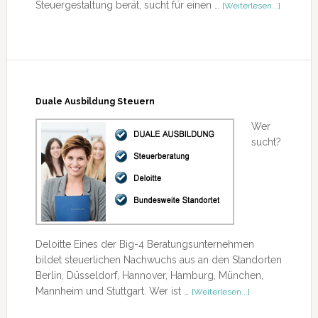
ÜberStud
Steuergestaltung berät, sucht für einen …
[Weiterlesen...]
Hilfskräft
(m/w)
in
der
Steuerbe
Duale Ausbildung Steuern
Wer
sucht?
Deloitte Eines der Big-4 Beratungsunternehmen
bildet steuerlichen Nachwuchs aus an den Standorten
Berlin, Düsseldorf, Hannover, Hamburg, München,
ÜberDuale
Mannheim und Stuttgart. Wer ist …
[Weiterlesen...]
Ausbildung
Steuern