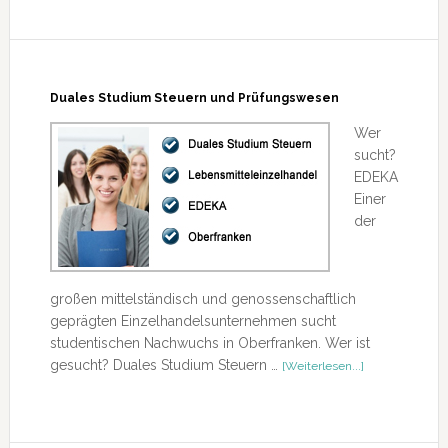
Duales Studium Steuern und Prüfungswesen
Wer
sucht?
EDEKA
Einer
der
großen mittelständisch und genossenschaftlich
geprägten Einzelhandelsunternehmen sucht
studentischen Nachwuchs in Oberfranken. Wer ist
ÜberDuales
gesucht? Duales Studium Steuern …
[Weiterlesen...]
Studium
Steuern
und
Prüfungswese