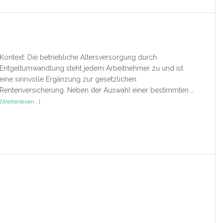
Geschäftsführer
Kontext: Die betriebliche Altersversorgung durch
Entgeltumwandlung steht jedem Arbeitnehmer zu und ist
eine sinnvolle Ergänzung zur gesetzlichen
Rentenversicherung. Neben der Auswahl einer bestimmten …
ÜberRezension
[Weiterlesen...]
–
Lexikon
Altersversorgung