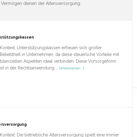
s Vermögen dienen der Altersversorgung.
rstützungskassen
Kontext: Unterstützungskassen erfreuen sich großer
Beliebtheit in Unternehmen, da diese steuerliche Vorteile mit
bilanziellen Aspekten ideal verbinden. Diese Vorsorgeform
ÜberRezension
ist in der Rechtsanwendung …
[Weiterlesen...]
–
Steuerliche
Behandlung
von
Unterstützungskassen
ersversorgung
Kontext: Die betriebliche Altersversorgung spielt eine immer