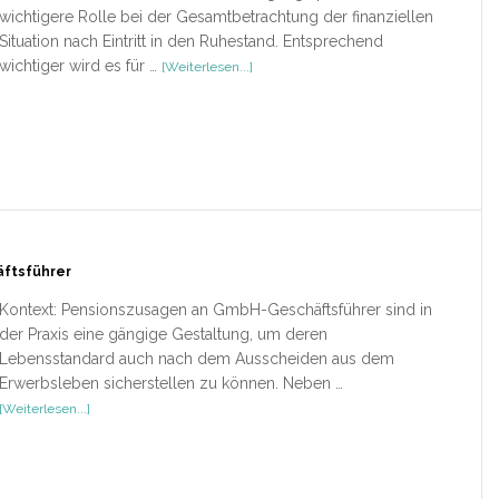
wichtigere Rolle bei der Gesamtbetrachtung der finanziellen
Situation nach Eintritt in den Ruhestand. Entsprechend
ÜberRezension
wichtiger wird es für …
[Weiterlesen...]
–
Steuerrecht
der
betrieblichen
Altersversorgung
ftsführer
Kontext: Pensionszusagen an GmbH-Geschäftsführer sind in
der Praxis eine gängige Gestaltung, um deren
Lebensstandard auch nach dem Ausscheiden aus dem
Erwerbsleben sicherstellen zu können. Neben …
ÜberRezension
[Weiterlesen...]
–
Pensionszusagen
an
GmbH-