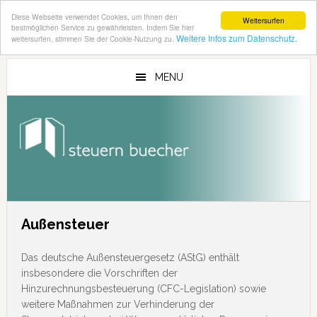
Diese Webseite verwendet Cookies, um Ihnen den
Weitersurfen
bestmöglichen Service zu gewährleisten. Indem Sie hier
Weitere Infos zum Datenschutz.
weitersurfen, stimmen Sie der Cookie-Nutzung zu.
Zum
Zur
Inhalt
Seitenspalte
MENU
springen
springen
Außensteuer
Das deutsche Außensteuergesetz (AStG) enthält
insbesondere die Vorschriften der
Hinzurechnungsbesteuerung (CFC-Legislation) sowie
weitere Maßnahmen zur Verhinderung der