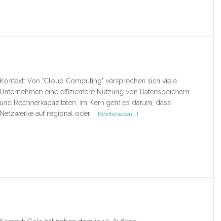
Internet
of
Things
Kontext: Von "Cloud Computing" versprechen sich viele
Unternehmen eine effizientere Nutzung von Datenspeichern
und Rechnerkapazitäten. Im Kern geht es darum, dass
ÜberCloud
Netzwerke auf regional oder …
[Weiterlesen...]
Computing