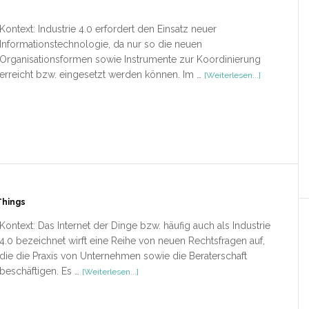
Kontext: Industrie 4.0 erfordert den Einsatz neuer
Informationstechnologie, da nur so die neuen
Organisationsformen sowie Instrumente zur Koordinierung
ÜberEin
erreicht bzw. eingesetzt werden können. Im …
[Weiterlesen...]
Weg
zu
Industrie
4.0
Things
Kontext: Das Internet der Dinge bzw. häufig auch als Industrie
4.0 bezeichnet wirft eine Reihe von neuen Rechtsfragen auf,
die die Praxis von Unternehmen sowie die Beraterschaft
ÜberRechtshandbuch
beschäftigen. Es …
[Weiterlesen...]
Industrie
4.0
und