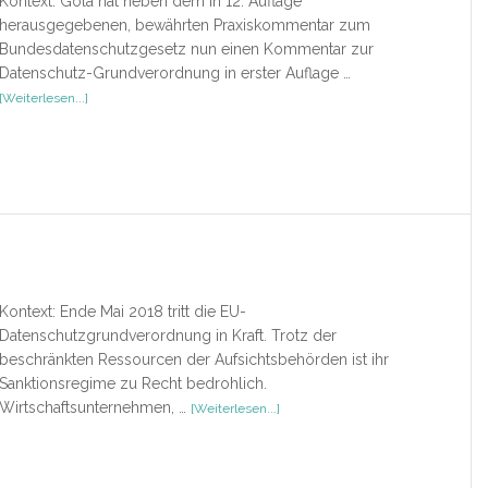
Kontext: Gola hat neben dem in 12. Auflage
herausgegebenen, bewährten Praxiskommentar zum
Bundesdatenschutzgesetz nun einen Kommentar zur
Datenschutz-Grundverordnung in erster Auflage …
ÜberDatenschutz-
[Weiterlesen...]
Grundverordnung
Kontext: Ende Mai 2018 tritt die EU-
Datenschutzgrundverordnung in Kraft. Trotz der
beschränkten Ressourcen der Aufsichtsbehörden ist ihr
Sanktionsregime zu Recht bedrohlich.
ÜberDatenschutz
Wirtschaftsunternehmen, …
[Weiterlesen...]