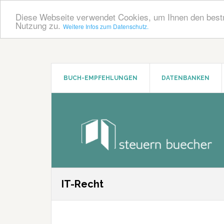
Diese Webseite verwendet Cookies, um Ihnen den bestm
Nutzung zu.
Weitere Infos zum Datenschutz.
Zum
Zur
Inhalt
Seitenspalte
springen
springen
BUCH-EMPFEHLUNGEN
DATENBANKEN
IT-Recht