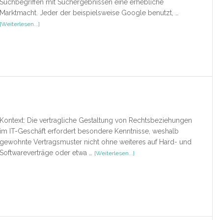
Suchbegriffen mit Suchergebnissen eine erhebliche
Marktmacht. Jeder der beispielsweise Google benutzt, …
ÜberRezension
[Weiterlesen...]
–
Marktverlagerung
durch
Suchmaschinenbetreiber
Kontext: Die vertragliche Gestaltung von Rechtsbeziehungen
im IT-Geschäft erfordert besondere Kenntnisse, weshalb
gewohnte Vertragsmuster nicht ohne weiteres auf Hard- und
ÜberRezension
Softwareverträge oder etwa …
[Weiterlesen...]
–
IT-
Recht
–
Formularbuch