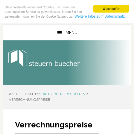
Diese Webseite verwendet Cookies, um Ihnen den
Weitersurfen
bestmöglichen Service zu gewährleisten. Indem Sie hier
Weitere Infos zum Datenschutz.
weitersurfen, stimmen Sie der Cookie-Nutzung zu.
Zum
Zur
Inhalt
Seitenspalte
MENU
springen
springen
AKTUELLE SEITE:
START
/
BETRIEBSSTÄTTEN
/
VERRECHNUNGSPREISE
Verrechnungspreise