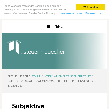
Diese Webseite verwendet Cookies, um Ihnen den
Weitersurfen
bestmöglichen Service zu gewährleisten. Indem Sie hier
Weitere Infos zum Datenschutz.
weitersurfen, stimmen Sie der Cookie-Nutzung zu.
Zum
Zur
Inhalt
Seitenspalte
MENU
springen
springen
AKTUELLE SEITE:
START
/
INTERNATIONALES STEUERRECHT
/
SUBJEKTIVE QUALIFIKATIONSKONFLIKTE BEI DIREKTINVESTITIONEN
IN DEN USA
Subjektive