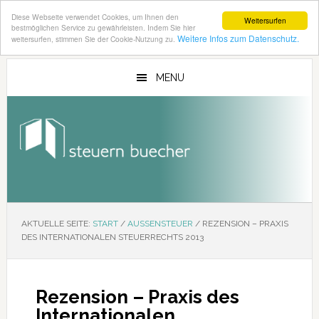
Diese Webseite verwendet Cookies, um Ihnen den
Weitersurfen
bestmöglichen Service zu gewährleisten. Indem Sie hier
Weitere Infos zum Datenschutz.
weitersurfen, stimmen Sie der Cookie-Nutzung zu.
Zum
Zur
Inhalt
Seitenspalte
MENU
springen
springen
AKTUELLE SEITE:
START
/
AUSSENSTEUER
/
REZENSION – PRAXIS
DES INTERNATIONALEN STEUERRECHTS 2013
Rezension – Praxis des
Internationalen