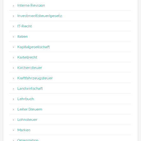
Interne Revision
Investment(steuer)gesetz
IT-Recht
Italien
Kapitalgesellschaft
Kartellrecht
Kirchensteuer
Kraftfahrzeugsteuer
Landwirtschaft
Lehrbuch
Leiter Steuern
Lohnsteuer
Marken
Organisation