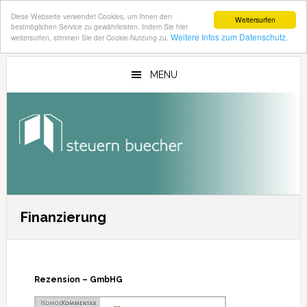
Diese Webseite verwendet Cookies, um Ihnen den
Weitersurfen
bestmöglichen Service zu gewährleisten. Indem Sie hier
Weitere Infos zum Datenschutz.
weitersurfen, stimmen Sie der Cookie-Nutzung zu.
Zum
Zur
Inhalt
Seitenspalte
MENU
springen
springen
Finanzierung
Rezension – GmbHG