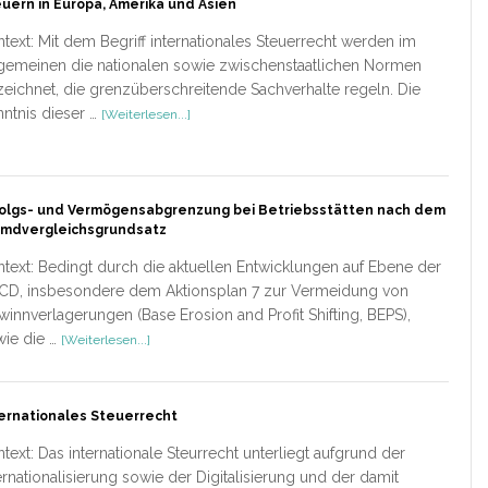
uern in Europa, Amerika und Asien
text: Mit dem Begriff internationales Steuerrecht werden im
gemeinen die nationalen sowie zwischenstaatlichen Normen
eichnet, die grenzüberschreitende Sachverhalte regeln. Die
ÜberSteuern
ntnis dieser …
[Weiterlesen...]
in
Europa,
Amerika
und
folgs- und Vermögensabgrenzung bei Betriebsstätten nach dem
Asien
emdvergleichsgrundsatz
text: Bedingt durch die aktuellen Entwicklungen auf Ebene der
CD, insbesondere dem Aktionsplan 7 zur Vermeidung von
innverlagerungen (Base Erosion and Profit Shifting, BEPS),
ÜberErfolgs-
ie die …
[Weiterlesen...]
und
Vermögensabgrenzung
bei
ernationales Steuerrecht
Betriebsstätten
nach
text: Das internationale Steurrecht unterliegt aufgrund der
dem
ernationalisierung sowie der Digitalisierung und der damit
Fremdvergleichsgrundsatz