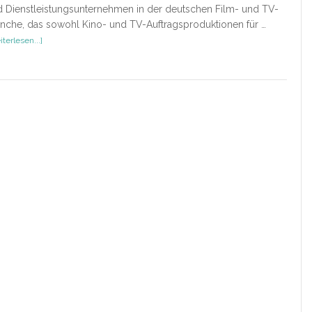
 Dienstleistungsunternehmen in der deutschen Film- und TV-
nche, das sowohl Kino- und TV-Auftragsproduktionen für …
ÜberHead
terlesen...]
of
Tax