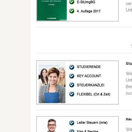
ver
Un
Stu
Wer
Un
Ber
suc
Hea
Wer