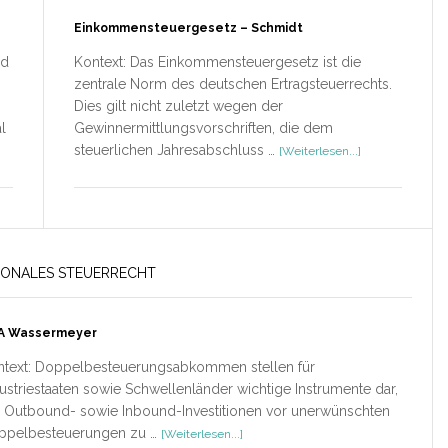
Einkommensteuergesetz – Schmidt
nd
Kontext: Das Einkommensteuergesetz ist die
zentrale Norm des deutschen Ertragsteuerrechts.
Dies gilt nicht zuletzt wegen der
l
Gewinnermittlungsvorschriften, die dem
ÜberEinkommen
steuerlichen Jahresabschluss …
[Weiterlesen...]
–
Schmidt
IONALES STEUERRECHT
A Wassermeyer
ntext: Doppelbesteuerungsabkommen stellen für
ustriestaaten sowie Schwellenländer wichtige Instrumente dar,
 Outbound- sowie Inbound-Investitionen vor unerwünschten
ÜberDBA
ppelbesteuerungen zu …
[Weiterlesen...]