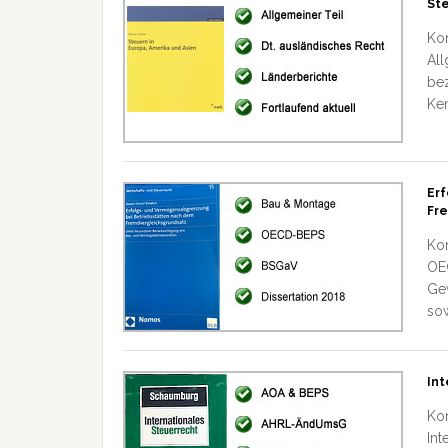
Ste
Kon
All
bez
Ken
Er
Fr
Kon
OE
Gew
sow
Int
Kon
Int