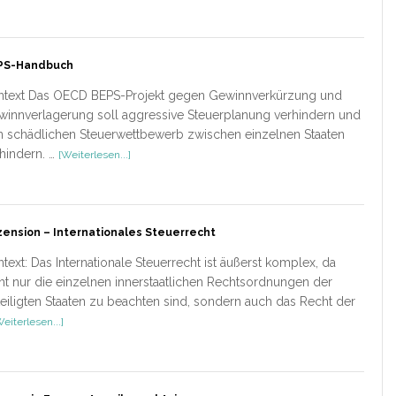
Wassermeyer
PS-Handbuch
ntext Das OECD BEPS-Projekt gegen Gewinnverkürzung und
innverlagerung soll aggressive Steuerplanung verhindern und
 schädlichen Steuerwettbewerb zwischen einzelnen Staaten
ÜberBEPS-
hindern. …
[Weiterlesen...]
Handbuch
ension – Internationales Steuerrecht
text: Das Internationale Steuerrecht ist äußerst komplex, da
ht nur die einzelnen innerstaatlichen Rechtsordnungen der
eiligten Staaten zu beachten sind, sondern auch das Recht der
ÜberRezension
Weiterlesen...]
–
Internationales
Steuerrecht