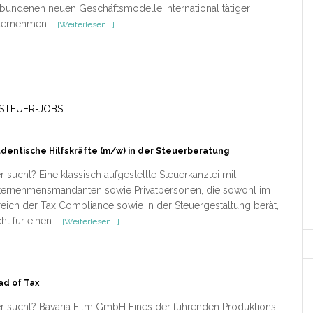
bundenen neuen Geschäftsmodelle international tätiger
ÜberInternationales
ternehmen …
[Weiterlesen...]
Steuerrecht
STEUER-JOBS
dentische Hilfskräfte (m/w) in der Steuerberatung
 sucht? Eine klassisch aufgestellte Steuerkanzlei mit
ternehmensmandanten sowie Privatpersonen, die sowohl im
eich der Tax Compliance sowie in der Steuergestaltung berät,
ÜberStudentische
ht für einen …
[Weiterlesen...]
Hilfskräfte
(m/w)
in
der
d of Tax
Steuerberatung
 sucht? Bavaria Film GmbH Eines der führenden Produktions-