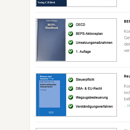
BE
Ko
Gew
den
ver
Rez
Kon
nic
bet
…
[