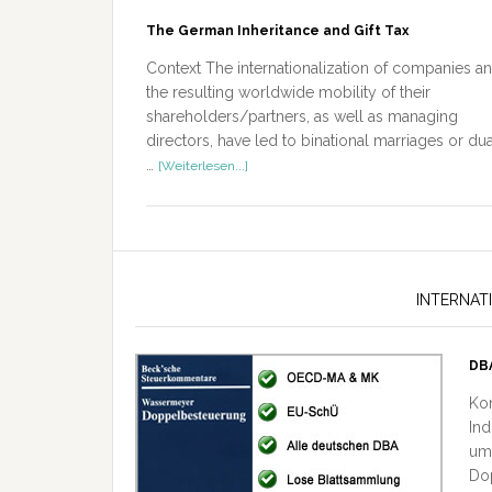
The German Inheritance and Gift Tax
Context The internationalization of companies a
the resulting worldwide mobility of their
shareholders/partners, as well as managing
directors, have led to binational marriages or dua
ÜberThe
…
[Weiterlesen...]
German
Inheritance
and
Gift
Tax
INTERNAT
DB
Ko
Ind
um
Do