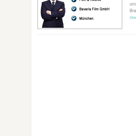
und
Bra
[Wei