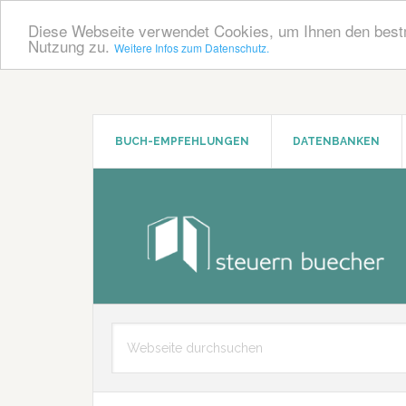
Diese Webseite verwendet Cookies, um Ihnen den bestm
Nutzung zu.
Weitere Infos zum Datenschutz.
Zum
Zur
Inhalt
Seitenspalte
springen
springen
BUCH-EMPFEHLUNGEN
DATENBANKEN
Main
Webseite
Content
durchsuchen