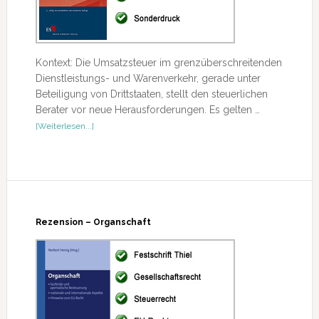
Kontext: Die Umsatzsteuer im grenzüberschreitenden
Dienstleistungs- und Warenverkehr, gerade unter
Beteiligung von Drittstaaten, stellt den steuerlichen
Berater vor neue Herausforderungen. Es gelten …
ÜberRezension
[Weiterlesen...]
–
Umsatzbesteuerung
in
Österreich,
der
Schweiz
und
Rezension – Organschaft
in
Deutschland