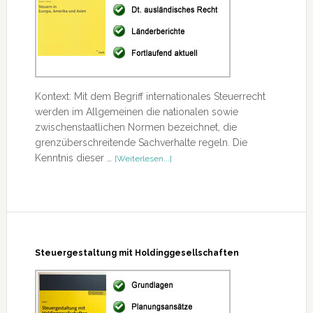
Kontext: Mit dem Begriff internationales Steuerrecht
werden im Allgemeinen die nationalen sowie
zwischenstaatlichen Normen bezeichnet, die
grenzüberschreitende Sachverhalte regeln. Die
ÜberSteuern
Kenntnis dieser …
[Weiterlesen...]
in
Europa,
Amerika
und
Asien
Steuergestaltung mit Holdinggesellschaften