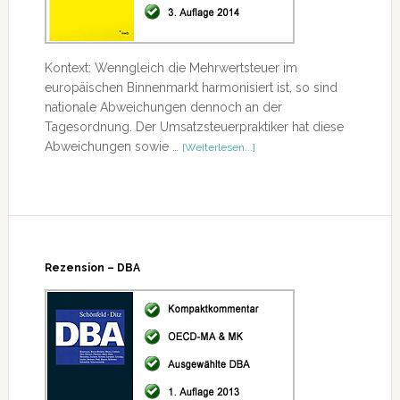
Kontext: Wenngleich die Mehrwertsteuer im
europäischen Binnenmarkt harmonisiert ist, so sind
nationale Abweichungen dennoch an der
Tagesordnung. Der Umsatzsteuerpraktiker hat diese
ÜberRezension
Abweichungen sowie …
[Weiterlesen...]
–
Mehrwertsteuerrecht
europäischer
Staaten
und
wichtiger
Drittstaaten
Rezension – DBA