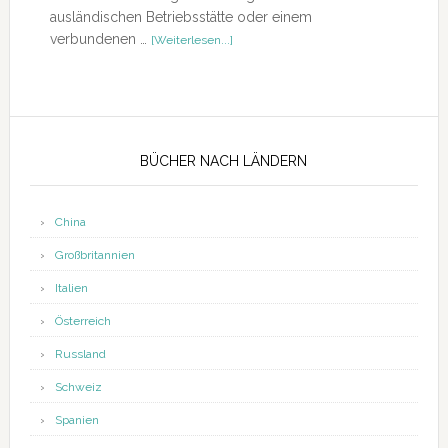
ausländischen Betriebsstätte oder einem
ÜberRezension
verbundenen …
[Weiterlesen...]
–
Verrechnungspreise
kompakt
Seitenspalte
BÜCHER NACH LÄNDERN
China
Großbritannien
Italien
Österreich
Russland
Schweiz
Spanien