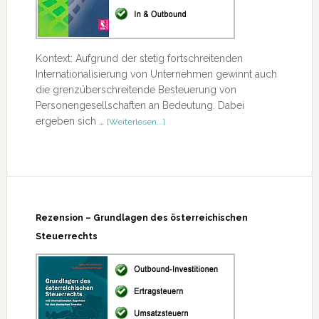
Kontext: Aufgrund der stetig fortschreitenden
Internationalisierung von Unternehmen gewinnt auch
die grenzüberschreitende Besteuerung von
Personengesellschaften an Bedeutung. Dabei
ÜberRezension
ergeben sich …
[Weiterlesen...]
–
Internationale
Besteuerung
von
mittelständischen
Unternehmen
in
Rezension – Grundlagen des österreichischen
der
Steuerrechts
Rechtsform
von
Personengesellschaften