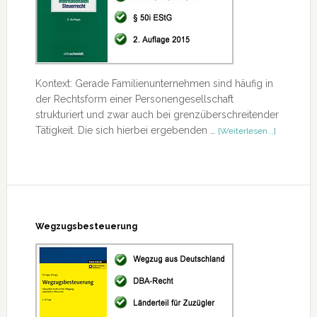
Kontext: Gerade Familienunternehmen sind häufig in
der Rechtsform einer Personengesellschaft
strukturiert und zwar auch bei grenzüberschreitender
ÜberPerso
Tätigkeit. Die sich hierbei ergebenden …
[Weiterlesen...]
im
internatio
Steuerrec
Wegzugsbesteuerung