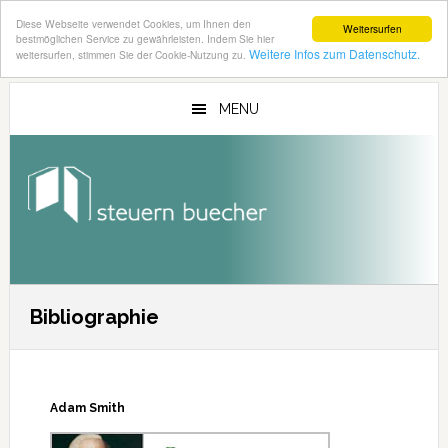
Diese Webseite verwendet Cookies, um Ihnen den
Weitersurfen
bestmöglichen Service zu gewährleisten. Indem Sie hier
Weitere Infos zum Datenschutz.
weitersurfen, stimmen Sie der Cookie-Nutzung zu.
Zum
Zur
Inhalt
Seitenspalte
MENU
springen
springen
Bibliographie
Adam Smith