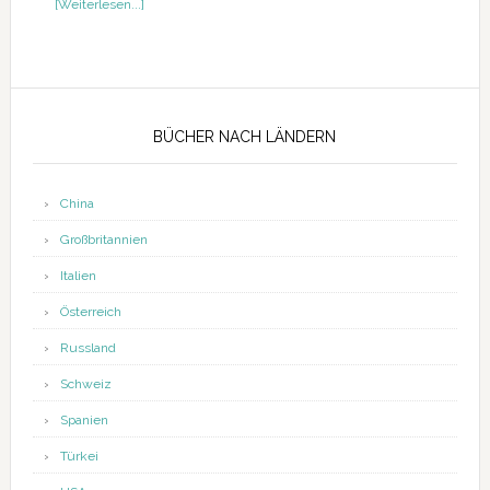
ÜberRezension
[Weiterlesen...]
–
Steuersicher
archivieren
Seitenspalte
BÜCHER NACH LÄNDERN
China
Großbritannien
Italien
Österreich
Russland
Schweiz
Spanien
Türkei