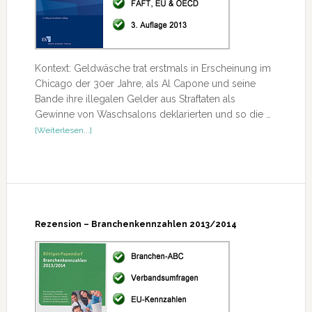
Kontext: Geldwäsche trat erstmals in Erscheinung im
Chicago der 30er Jahre, als Al Capone und seine
Bande ihre illegalen Gelder aus Straftaten als
Gewinne von Waschsalons deklarierten und so die …
ÜberRezension
[Weiterlesen...]
–
Bekämpfung
der
Geldwäsche
und
Wirtschaftskriminalität
Rezension – Branchenkennzahlen 2013/2014