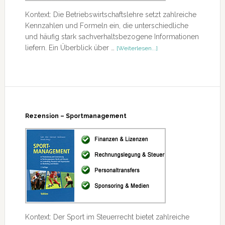
Kontext: Die Betriebswirtschaftslehre setzt zahlreiche
Kennzahlen und Formeln ein, die unterschiedliche
und häufig stark sachverhaltsbezogene Informationen
ÜberRezension
liefern. Ein Überblick über …
[Weiterlesen...]
–
Kennzahlen
und
Formeln
für
die
BWL
Rezension – Sportmanagement
Kontext: Der Sport im Steuerrecht bietet zahlreiche