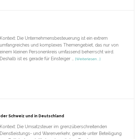
Kontext: Die Unternehmensbesteuerung ist ein extrem
umfangreiches und komplexes Themengebiet, das nur von
einem kleinen Personenkreis umfassend beherrscht wird.
ÜberRezension
Deshalb ist es gerade für Einsteiger …
[Weiterlesen...]
–
Besteuerung
von
Unternehmen
I
 der Schweiz und in Deutschland
Kontext: Die Umsatzsteuer im grenzüberschreitenden
Dienstleistungs- und Warenverkehr, gerade unter Beteiligung