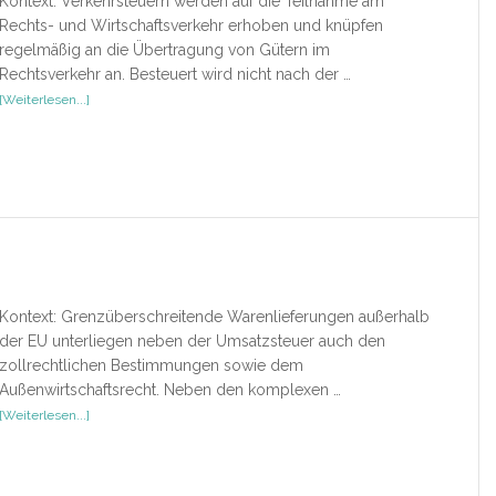
Kontext: Verkehrsteuern werden auf die Teilnahme am
Rechts- und Wirtschaftsverkehr erhoben und knüpfen
regelmäßig an die Übertragung von Gütern im
Rechtsverkehr an. Besteuert wird nicht nach der …
ÜberGrunderwerbsteuer
[Weiterlesen...]
Kraftfahrzeugsteuer
(Lehrbuch)
Kontext: Grenzüberschreitende Warenlieferungen außerhalb
der EU unterliegen neben der Umsatzsteuer auch den
zollrechtlichen Bestimmungen sowie dem
Außenwirtschaftsrecht. Neben den komplexen …
ÜberRezension
[Weiterlesen...]
–
Zoll
und
Umsatzsteuer