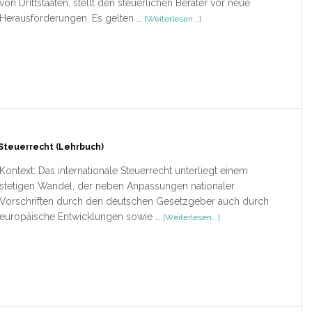
von Drittstaaten, stellt den steuerlichen Berater vor neue
ÜberRezension
Herausforderungen. Es gelten …
[Weiterlesen...]
–
Umsatzbesteuerung
in
Österreich,
der
Schweiz
und
in
Deutschland
Steuerrecht (Lehrbuch)
Kontext: Das internationale Steuerrecht unterliegt einem
stetigen Wandel, der neben Anpassungen nationaler
Vorschriften durch den deutschen Gesetzgeber auch durch
ÜberRezension
europäische Entwicklungen sowie …
[Weiterlesen...]
–
Internationales
und
Europäisches
Steuerrecht
(Lehrbuch)