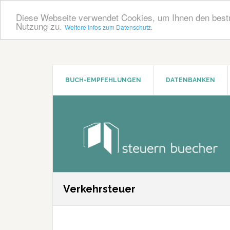
Diese Webseite verwendet Cookies, um Ihnen den bestm
Nutzung zu.
Weitere Infos zum Datenschutz.
Zum
Zur
Inhalt
Seitenspalte
springen
springen
BUCH-EMPFEHLUNGEN
DATENBANKEN
Verkehrsteuer