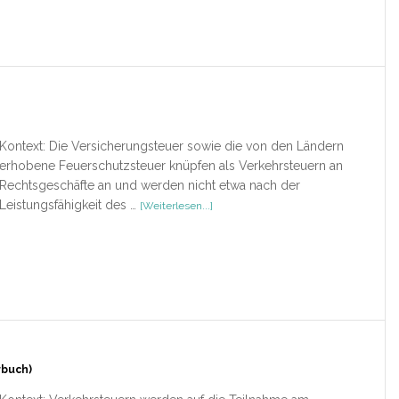
Union
Kontext: Die Versicherungsteuer sowie die von den Ländern
erhobene Feuerschutzsteuer knüpfen als Verkehrsteuern an
Rechtsgeschäfte an und werden nicht etwa nach der
ÜberVersStG
Leistungsfähigkeit des …
[Weiterlesen...]
/
FeuerschStG
rbuch)