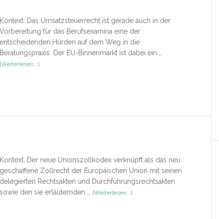
Kontext: Das Umsatzsteuerrecht ist gerade auch in der
Vorbereitung für das Berufsexamina eine der
entscheidenden Hürden auf dem Weg in die
Beratungspraxis. Der EU-Binnenmarkt ist dabei ein …
ÜberSpezialwissen
[Weiterlesen...]
Umsatzsteuer
–
Binnenmarkt
Kontext: Der neue Unionszollkodex verknüpft als das neu
geschaffene Zollrecht der Europäischen Union mit seinen
delegierten Rechtsakten und Durchführungsrechtsakten
ÜberUZK
sowie den sie erläuternden …
[Weiterlesen...]
–
Zollkodex
der