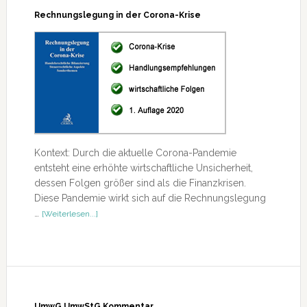
Rechnungslegung in der Corona-Krise
Kontext: Durch die aktuelle Corona-Pandemie
entsteht eine erhöhte wirtschaftliche Unsicherheit,
dessen Folgen größer sind als die Finanzkrisen.
Diese Pandemie wirkt sich auf die Rechnungslegung
ÜberRechnungslegung
…
[Weiterlesen...]
in
der
Corona-
Krise
UmwG UmwStG Kommentar