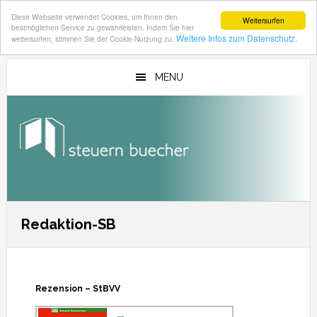
Diese Webseite verwendet Cookies, um Ihnen den
Weitersurfen
bestmöglichen Service zu gewährleisten. Indem Sie hier
Weitere Infos zum Datenschutz.
weitersurfen, stimmen Sie der Cookie-Nutzung zu.
Zum
Zur
Inhalt
Seitenspalte
MENU
springen
springen
Redaktion-SB
Rezension – StBVV