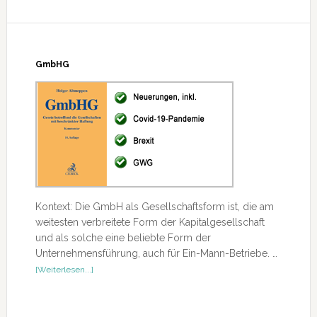
anglo-
amerikanis
Trusts
in
Deutschlan
GmbHG
Kontext: Die GmbH als Gesellschaftsform ist, die am
weitesten verbreitete Form der Kapitalgesellschaft
und als solche eine beliebte Form der
Unternehmensführung, auch für Ein-Mann-Betriebe. …
ÜberGmbHG
[Weiterlesen...]