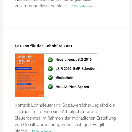
ÜberSteuerhandbuch
zusammengefasst darstellt. …
[Weiterlesen...]
für
das
Lohnbüro
2021
Lexikon für das Lohnbüro 2021
Kontext: Lohnsteuer und Sozialversicherung sind die
Themen, mit denen sich Arbeitgeber sowie
Steuerberater im Rahmen der monatlichen Erstellung
von Gehaltsabrechnungen beschäftigen. Es gilt
ÜberLexikon
hierbei …
[Weiterlesen...]