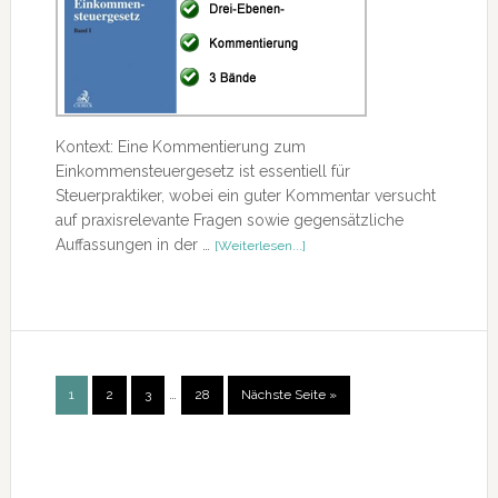
Kontext: Eine Kommentierung zum
Einkommensteuergesetz ist essentiell für
Steuerpraktiker, wobei ein guter Kommentar versucht
auf praxisrelevante Fragen sowie gegensätzliche
ÜberEinkommensteuergesetz
Auffassungen in der …
[Weiterlesen...]
Weggelassene
…
Seite
Seite
Seite
Seite
aufrufen
1
2
3
28
Nächste Seite
»
Zwischenseiten
Seitenspalte