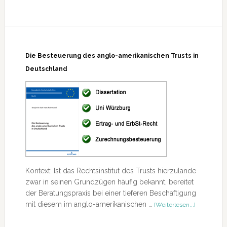
Taxplain
Die Besteuerung des anglo-amerikanischen Trusts in
Deutschland
Kontext: Ist das Rechtsinstitut des Trusts hierzulande
zwar in seinen Grundzügen häufig bekannt, bereitet
der Beratungspraxis bei einer tieferen Beschäftigung
ÜberDie
mit diesem im anglo-amerikanischen …
[Weiterlesen...]
Besteueru
des