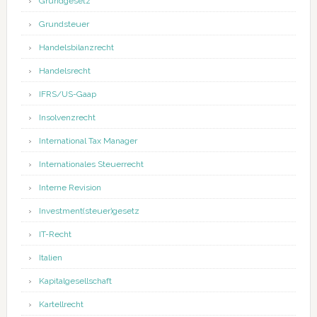
Grundgesetz
Grundsteuer
Handelsbilanzrecht
Handelsrecht
IFRS/US-Gaap
Insolvenzrecht
International Tax Manager
Internationales Steuerrecht
Interne Revision
Investment(steuer)gesetz
IT-Recht
Italien
Kapitalgesellschaft
Kartellrecht