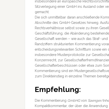
insbesondere an europäische Rechtsvorschrift
Sitzverlegung einer GmbH ins Ausland oder v
gemacht.
Die sich unmittelbar daran anschließende Komm
Abschnitte des GmbH-Gesetzes hinweg. Ausführ
Rechtsverhältnisse selbst sowie zu ihren Gesel
Geschäftsführung, die Abänderung bestehender 
Gesellschaft werden – wie auch das Straf- und
Randziffern strukturierten Kommentierung voran
entscheidungsrelevanten Schrifttum sowie ein de
insbesondere Musterprotokolle zur Gesellsch
Konzernrecht, zur Gesellschafterfremdfinanzi
Gesellschafterbeschlüssen oder etwa zum Sond
Kommentierung sind ein Mustergesellschaftsve
zum Direkteinstieg in einzelne Themen bereitge
Empfehlung:
Die Kommentierung
GmbHG
von
Saenger/Inhe
Kompaktkommentar, der über die Anwendung in 