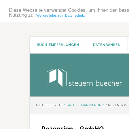
Diese Webseite verwendet Cookies, um Ihnen den bestm
Nutzung zu.
Weitere Infos zum Datenschutz.
Zum
Zur
Inhalt
Seitenspalte
springen
springen
BUCH-EMPFEHLUNGEN
DATENBANKEN
AKTUELLE SEITE:
START
/
FINANZIERUNG
/
REZENSION 
Rezension – GmbHG