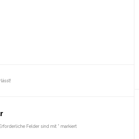
lässt!
r
Erforderliche Felder sind mit
*
markiert