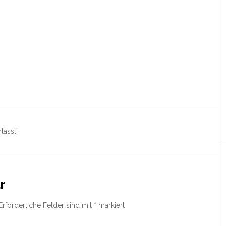
lässt!
r
Erforderliche Felder sind mit
*
markiert