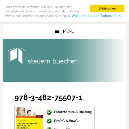
Diese Webseite verwendet Cookies, um Ihnen den
Weitersurfen
bestmöglichen Service zu gewährleisten. Indem Sie hier
Weitere Infos zum Datenschutz.
weitersurfen, stimmen Sie der Cookie-Nutzung zu.
Zum
Zur
Inhalt
Seitenspalte
MENU
springen
springen
978-3-482-75507-1