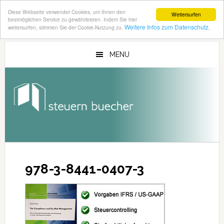
Diese Webseite verwendet Cookies, um Ihnen den
Weitersurfen
bestmöglichen Service zu gewährleisten. Indem Sie hier
Weitere Infos zum Datenschutz.
weitersurfen, stimmen Sie der Cookie-Nutzung zu.
Zum
Zur
Inhalt
Seitenspalte
MENU
springen
springen
978-3-8441-0407-3