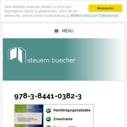
Diese Webseite verwendet Cookies, um Ihnen den
Weitersurfen
bestmöglichen Service zu gewährleisten. Indem Sie hier
Weitere Infos zum Datenschutz.
weitersurfen, stimmen Sie der Cookie-Nutzung zu.
Zum
Zur
Inhalt
Seitenspalte
MENU
springen
springen
978-3-8441-0382-3