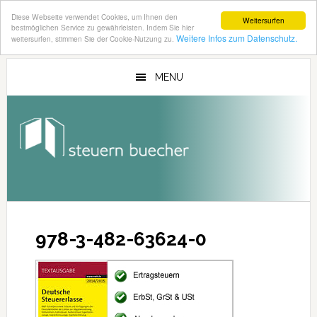
Diese Webseite verwendet Cookies, um Ihnen den
Weitersurfen
bestmöglichen Service zu gewährleisten. Indem Sie hier
Weitere Infos zum Datenschutz.
weitersurfen, stimmen Sie der Cookie-Nutzung zu.
Zum
Zur
Inhalt
Seitenspalte
MENU
springen
springen
978-3-482-63624-0