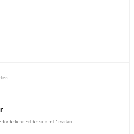
lässt!
r
Erforderliche Felder sind mit
*
markiert