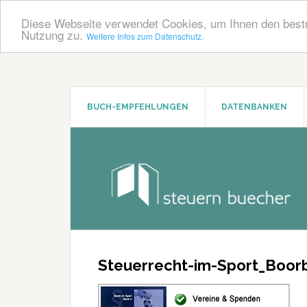
Diese Webseite verwendet Cookies, um Ihnen den bestm
Nutzung zu.
Weitere Infos zum Datenschutz.
Zum
Zur
Inhalt
Seitenspalte
springen
springen
BUCH-EMPFEHLUNGEN
DATENBANKEN
Steuerrecht-im-Sport_Boor