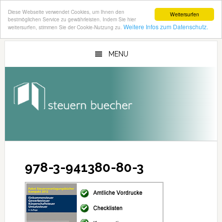
Diese Webseite verwendet Cookies, um Ihnen den
Weitersurfen
bestmöglichen Service zu gewährleisten. Indem Sie hier
Weitere Infos zum Datenschutz.
weitersurfen, stimmen Sie der Cookie-Nutzung zu.
Zum
Zur
Inhalt
Seitenspalte
MENU
springen
springen
978-3-941380-80-3