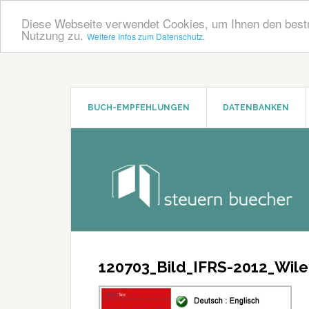
Diese Webseite verwendet Cookies, um Ihnen den bestm
Nutzung zu.
Weitere Infos zum Datenschutz.
Zum
Zur
Inhalt
Seitenspalte
springen
springen
BUCH-EMPFEHLUNGEN
DATENBANKEN
120703_Bild_IFRS-2012_Wile