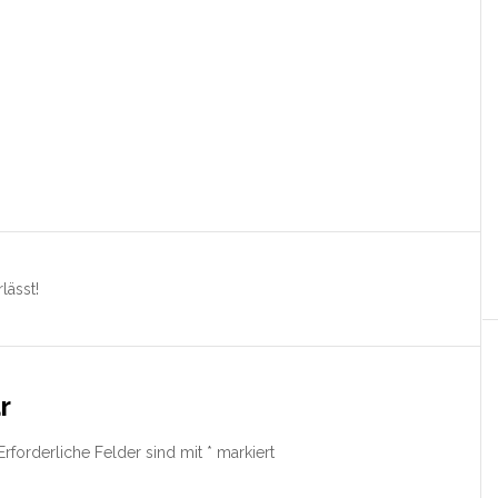
lässt!
r
Erforderliche Felder sind mit
*
markiert