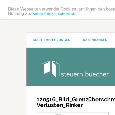
Diese Webseite verwendet Cookies, um Ihnen den bestm
Nutzung zu.
Weitere Infos zum Datenschutz.
Zum
Zur
Inhalt
Seitenspalte
springen
springen
BUCH-EMPFEHLUNGEN
DATENBANKEN
120516_Bild_Grenzüberschr
Verlusten_Rinker