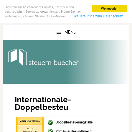
Diese Webseite verwendet Cookies, um Ihnen den
Weitersurfen
bestmöglichen Service zu gewährleisten. Indem Sie hier
Weitere Infos zum Datenschutz.
weitersurfen, stimmen Sie der Cookie-Nutzung zu.
Zum
Zur
Inhalt
Seitenspalte
MENU
springen
springen
Internationale-
Doppelbesteu