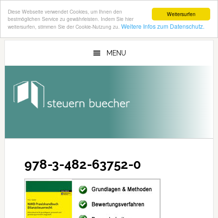
Diese Webseite verwendet Cookies, um Ihnen den
Weitersurfen
bestmöglichen Service zu gewährleisten. Indem Sie hier
Weitere Infos zum Datenschutz.
weitersurfen, stimmen Sie der Cookie-Nutzung zu.
Zum
Zur
Inhalt
Seitenspalte
MENU
springen
springen
978-3-482-63752-0