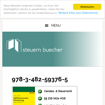
Diese Webseite verwendet Cookies, um Ihnen den
Weitersurfen
bestmöglichen Service zu gewährleisten. Indem Sie hier
Weitere Infos zum Datenschutz.
weitersurfen, stimmen Sie der Cookie-Nutzung zu.
Zum
Zur
Inhalt
Seitenspalte
MENU
springen
springen
978-3-482-59376-5