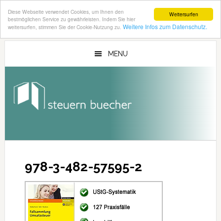
Diese Webseite verwendet Cookies, um Ihnen den
Weitersurfen
bestmöglichen Service zu gewährleisten. Indem Sie hier
Weitere Infos zum Datenschutz.
weitersurfen, stimmen Sie der Cookie-Nutzung zu.
Zum
Zur
Inhalt
Seitenspalte
MENU
springen
springen
978-3-482-57595-2