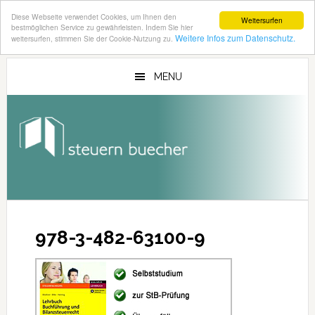
Diese Webseite verwendet Cookies, um Ihnen den
Weitersurfen
bestmöglichen Service zu gewährleisten. Indem Sie hier
Weitere Infos zum Datenschutz.
weitersurfen, stimmen Sie der Cookie-Nutzung zu.
Zum
Zur
Inhalt
Seitenspalte
MENU
springen
springen
978-3-482-63100-9