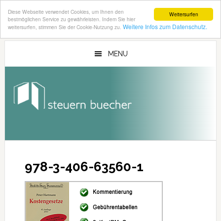
Diese Webseite verwendet Cookies, um Ihnen den
Weitersurfen
bestmöglichen Service zu gewährleisten. Indem Sie hier
Weitere Infos zum Datenschutz.
weitersurfen, stimmen Sie der Cookie-Nutzung zu.
Zum
Zur
Inhalt
Seitenspalte
MENU
springen
springen
978-3-406-63560-1