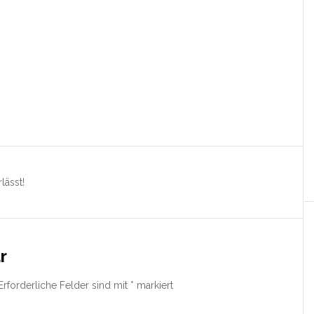
lässt!
r
Erforderliche Felder sind mit
*
markiert