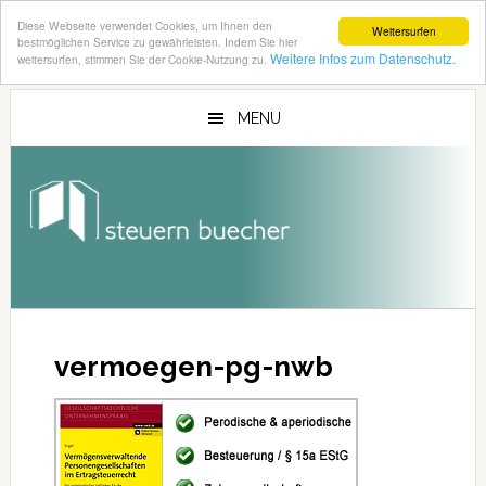
Diese Webseite verwendet Cookies, um Ihnen den
Weitersurfen
bestmöglichen Service zu gewährleisten. Indem Sie hier
Weitere Infos zum Datenschutz.
weitersurfen, stimmen Sie der Cookie-Nutzung zu.
Zum
Zur
Inhalt
Seitenspalte
MENU
springen
springen
vermoegen-pg-nwb