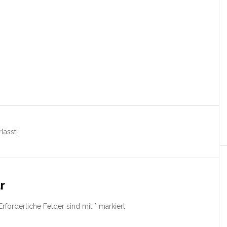
lässt!
r
Erforderliche Felder sind mit
*
markiert