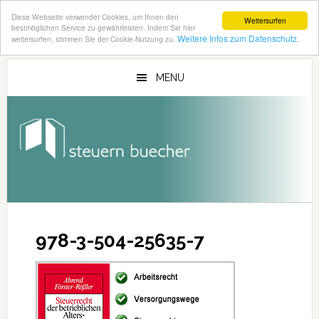
Diese Webseite verwendet Cookies, um Ihnen den
Weitersurfen
bestmöglichen Service zu gewährleisten. Indem Sie hier
Weitere Infos zum Datenschutz.
weitersurfen, stimmen Sie der Cookie-Nutzung zu.
Zum
Zur
Inhalt
Seitenspalte
MENU
springen
springen
978-3-504-25635-7