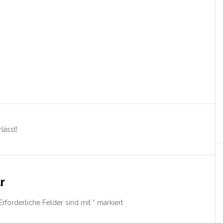
lässt!
r
Erforderliche Felder sind mit
*
markiert