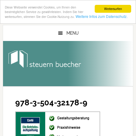
Diese Webseite verwendet Cookies, um Ihnen den
Weitersurfen
bestmöglichen Service zu gewährleisten. Indem Sie hier
Weitere Infos zum Datenschutz.
weitersurfen, stimmen Sie der Cookie-Nutzung zu.
Zum
Zur
Inhalt
Seitenspalte
MENU
springen
springen
978-3-504-32178-9