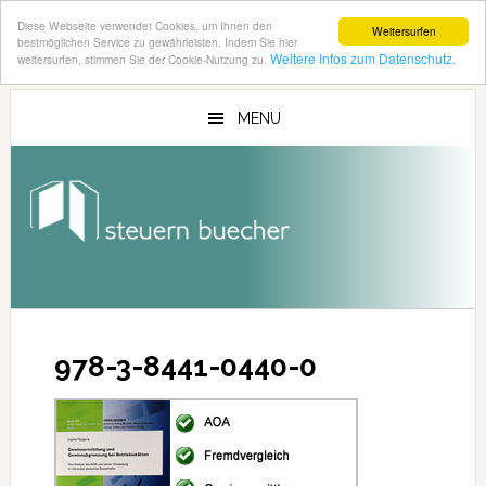
Diese Webseite verwendet Cookies, um Ihnen den
Weitersurfen
bestmöglichen Service zu gewährleisten. Indem Sie hier
Weitere Infos zum Datenschutz.
weitersurfen, stimmen Sie der Cookie-Nutzung zu.
Zum
Zur
Inhalt
Seitenspalte
MENU
springen
springen
978-3-8441-0440-0