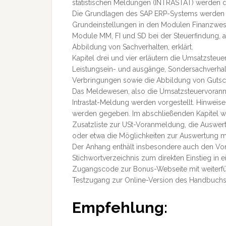
statistischen Meldungen (INTRASTAT) werden 
Die Grundlagen des SAP ERP-Systems werden in 
Grundeinstellungen in den Modulen Finanzwes
Module MM, FI und SD bei der Steuerfindung, a
Abbildung von Sachverhalten, erklärt.
Kapitel drei und vier erläutern die Umsatzste
Leistungsein- und ausgänge, Sondersachverhal
Verbringungen sowie die Abbildung von Gutschr
Das Meldewesen, also die Umsatzsteuervoran
Intrastat-Meldung werden vorgestellt. Hinwei
werden gegeben. Im abschließenden Kapitel w
Zusatzliste zur USt-Voranmeldung, die Auswe
oder etwa die Möglichkeiten zur Auswertung 
Der Anhang enthält insbesondere auch den Vo
Stichwortverzeichnis zum direkten Einstieg in
Zugangscode zur Bonus-Webseite mit weiterfüh
Testzugang zur Online-Version des Handbuchs b
Empfehlung: