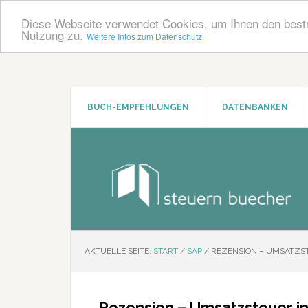
Diese Webseite verwendet Cookies, um Ihnen den bestm
Nutzung zu.
Weitere Infos zum Datenschutz.
Zum
Zur
Inhalt
Seitenspalte
springen
springen
BUCH-EMPFEHLUNGEN
DATENBANKEN
AKTUELLE SEITE:
START
/
SAP
/
REZENSION – UMSATZST
Rezension – Umsatzsteuer i