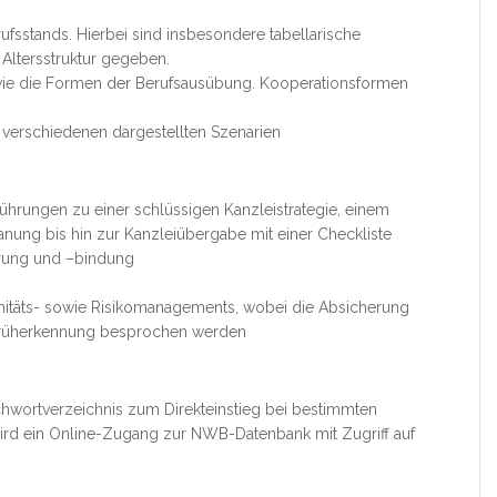
sstands. Hierbei sind insbesondere tabellarische
 Altersstruktur gegeben.
wie die Formen der Berufsausübung. Kooperationsformen
 verschiedenen dargestellten Szenarien
ührungen zu einer schlüssigen Kanzleistrategie, einem
nung bis hin zur Kanzleiübergabe mit einer Checkliste
hrung und –bindung
onitäts- sowie Risikomanagements, wobei die Absicherung
ofrüherkennung besprochen werden
chwortverzeichnis zum Direkteinstieg bei bestimmten
wird ein Online-Zugang zur NWB-Datenbank mit Zugriff auf