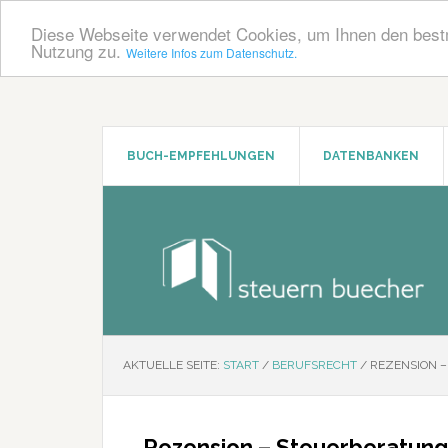
Diese Webseite verwendet Cookies, um Ihnen den bestm
Nutzung zu.
Weitere Infos zum Datenschutz.
Zum
Zur
Inhalt
Seitenspalte
springen
springen
BUCH-EMPFEHLUNGEN
DATENBANKEN
AKTUELLE SEITE:
START
/
BERUFSRECHT
/
REZENSION –
Rezension – Steuerberatung