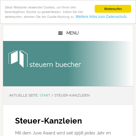
Diese Webseite verwendet Cookies, um Ihnen den
Weitersurfen
bestmöglichen Service zu gewährleisten. Indem Sie hier
Weitere Infos zum Datenschutz.
weitersurfen, stimmen Sie der Cookie-Nutzung zu.
Zum
Zur
Inhalt
Seitenspalte
MENU
springen
springen
AKTUELLE SEITE:
START
/
STEUER-KANZLEIEN
Steuer-Kanzleien
Mit dem Juve Award wird seit 1998 jedes Jahr im