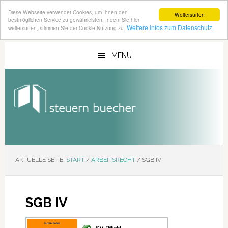
Diese Webseite verwendet Cookies, um Ihnen den
Weitersurfen
bestmöglichen Service zu gewährleisten. Indem Sie hier
Weitere Infos zum Datenschutz.
weitersurfen, stimmen Sie der Cookie-Nutzung zu.
Zum
Zur
Inhalt
Seitenspalte
MENU
springen
springen
AKTUELLE SEITE:
START
/
ARBEITSRECHT
/
SGB IV
SGB IV