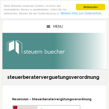
Diese Webseite verwendet Cookies, um Ihnen den
Weitersurfen
bestmöglichen Service zu gewährleisten. Indem Sie hier
Weitere Infos zum Datenschutz.
weitersurfen, stimmen Sie der Cookie-Nutzung zu.
Zum
Zur
Inhalt
Seitenspalte
MENU
springen
springen
steuerberaterverguetungsverordnung
Rezension – Steuerberatervergütungsverordnung