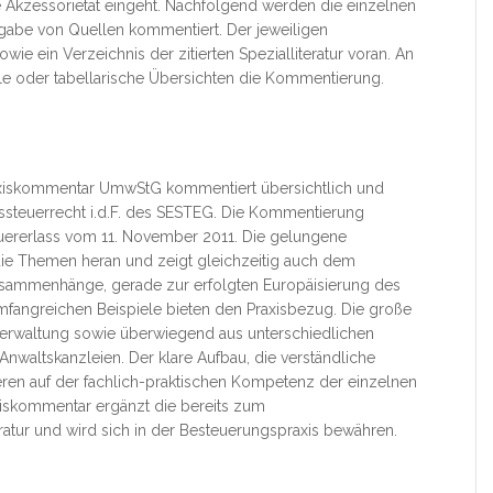
he Akzessorietät eingeht. Nachfolgend werden die einzelnen
abe von Quellen kommentiert. Der jeweiligen
ie ein Verzeichnis der zitierten Spezialliteratur voran. An
ele oder tabellarische Übersichten die Kommentierung.
xiskommentar UmwStG kommentiert übersichtlich und
ssteuerrecht i.d.F. des SESTEG. Die Kommentierung
uererlass vom 11. November 2011. Die gelungene
n die Themen heran und zeigt gleichzeitig auch dem
Zusammenhänge, gerade zur erfolgten Europäisierung des
mfangreichen Beispiele bieten den Praxisbezug. Die große
verwaltung sowie überwiegend aus unterschiedlichen
Anwaltskanzleien. Der klare Aufbau, die verständliche
ren auf der fachlich-praktischen Kompetenz der einzelnen
axiskommentar ergänzt die bereits zum
atur und wird sich in der Besteuerungspraxis bewähren.