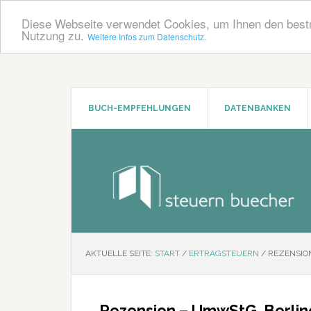
Diese Webseite verwendet Cookies, um Ihnen den bestm
Nutzung zu.
Weitere Infos zum Datenschutz.
Zum
Zur
Inhalt
Seitenspalte
springen
springen
BUCH-EMPFEHLUNGEN
DATENBANKEN
AKTUELLE SEITE:
START
/
ERTRAGSTEUERN
/
REZENSIO
Rezension – UmwStG, Berli