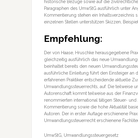
historische Bezüge sowie auf die zivilrechtlic
Paragraphen des UmwStG ausführlich unter Ang
Kommentierung stehen ein Inhaltsverzeichnis sow
einzelnen Stellen unterstützen Skizzen, Beispi
Empfehlung:
Der von Haase, Hruschke herausgegebene Pra
gleichzeitig ausführlich das neue Umwandlung
beinhaltet bereits den neuen Umwandlungsste
ausführliche Einleitung führt den Einsteiger a
erfahrenen Praktiker entscheidende aktuelle 
Umwandlungssteuerrechts, auf. Die teilweise u
Autorenschaft kommt teilweise aus der Finanz
renommierten international tätigen Steuer- und 
Kommentierung sowie die hohe Aktualität basie
Autoren. Der in erster Auflage erschienene Pr
Umwandlungssteuerrecht erschienene Fachliter
UmwStG, Umwandlungssteuergesetz