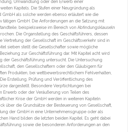
dung, Umwandlung oder den Erwerb einer
zweiten Kapitels. Die Stufen einer Neugründung als
d GmbH als solche werden ebenso erläutert wie die
iv tätigen GmbH. Die Anforderungen an die Satzung mit
tandteile, beispielsweise im Bereich von Abfindungsklauseln
esprochen. Die Organstellung des Geschäftsführers, dessen
e Vertretung der Gesellschaft im Geschäftsverkehr sind in
itel sieben stellt die Gesellschafter sowie mögliche
eziehung zur Geschäftsführung dar. Mit Kapitel acht wird
g der Geschäftsführung untersucht. Die Untersuchung
llschaft, den Gesellschaftern oder den Gläubigern für
aften Produkten, bei wettbewerbsrechtlichem Fehlverhalten,
Die Erstellung, Prüfung und Veröffentlichung des
ürze dargestellt. Besondere Verpflichtungen bei
m Erwerb oder der Veräußerung von Teilen des
ftlicher Krise der GmbH werden in weiteren Kapiteln
lick über die Grundsätze der Besteuerung von Gesellschaft,
indung der GmbH in eine Unternehmensgruppe oder als
ichen Hand bilden die letzten beiden Kapitel. Es geht dabei
äftsführung sowie die besonderen Anforderungen an den