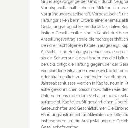
Gründungsvorgänge der GmbH durch Neugrün
Vorratsgesellschaft stehen im Mittelpunkt des 
Vorgründungsgesellschaft, Vorgesellschaft un
Haftungsrisiken beim Erwerb einer ehemals akt
Gestaltungsmöglichkeiten durch fakultative Bes
lästiger Gesellschafter, sind in Kapitel drei b
Anstellungsvertrag sowie die rechtsgeschätlich
den drei nachfolgenen Kapiteln aufgezeigt. Kap
Aufsichts- und Beratungsgremien sowie deren B
als ein Schwerpunkt des Handbuchs die Haftun
berücksichtigt die Haftung gegenüber der Gese
verschiedene Situationen, wie etwa bei fehlerh
oder strafrechtlich zu ahndenden Handlungen. 
Jahresabschlusses werden in Kapitel neun in K
außergewöhnlichen Geschäftsvorfällen wie de
Unternehmens oder dem Verhalten bei wirtscha
aufgezeigt. Kapitel zwölf gewährt einen Überb
Gesellschafter und Geschäftsführer. Die Einb
Handlungsinstrument für Aktivitäten der öffentl
insbesondere um die Ausgestaltung der Gesch
Gesellschaftsvertrag.