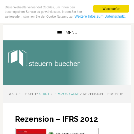
Diese Webseite verwendet Cookies, um Ihnen den
Weitersurfen
bestmöglichen Service zu gewährleisten. Indem Sie hier
Weitere Infos zum Datenschutz.
weitersurfen, stimmen Sie der Cookie-Nutzung zu.
Zum
Zur
Inhalt
Seitenspalte
MENU
springen
springen
AKTUELLE SEITE:
START
/
IFRS/US-GAAP
/
REZENSION – IFRS 2012
Rezension – IFRS 2012