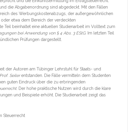
flicht und die Einkunftsermittlung im Ertragsteuerrecht.
 und die Abgabenordnung sind abgedeckt. Mit den Fällen
 Bereich des Werbungskostenabzugs, der außergewöhnlichen
 oder etwa dem Bereich der verdeckten
eil beinhaltet eine aktuellen Studienarbeit im Volltext zum
ragungen bei Anwendung von § 4 Abs. 3 EStG
. Im letzten Teil
ündlichen Prüfungen dargestellt.
keit der Autoren am Tübinger Lehrstuhl für Staats- und
Prof. Seiler
entstanden. Die Fälle vermitteln dem Studenten
nen guten Eindruck über die zu erbringenden
euerrecht
. Der hohe praktische Nutzen wird durch die klare
ungen und Beispiele erhöht. Die Studienarbeit zeigt das
m Steuerrecht