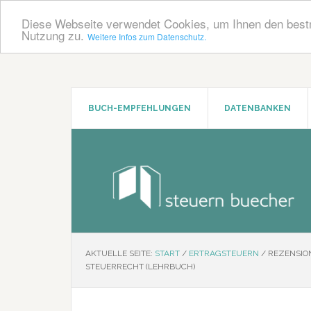
Diese Webseite verwendet Cookies, um Ihnen den bestm
Nutzung zu.
Weitere Infos zum Datenschutz.
Zum
Zur
Inhalt
Seitenspalte
springen
springen
BUCH-EMPFEHLUNGEN
DATENBANKEN
AKTUELLE SEITE:
START
/
ERTRAGSTEUERN
/
REZENSIO
STEUERRECHT (LEHRBUCH)