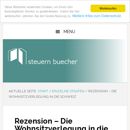
Diese Webseite verwendet Cookies, um Ihnen den
Weitersurfen
bestmöglichen Service zu gewährleisten. Indem Sie hier
Weitere Infos zum Datenschutz.
weitersurfen, stimmen Sie der Cookie-Nutzung zu.
Zum
Zur
Inhalt
Seitenspalte
MENU
springen
springen
AKTUELLE SEITE:
START
/
EINZELNE STAATEN
/
REZENSION – DIE
WOHNSITZVERLEGUNG IN DIE SCHWEIZ
Rezension – Die
Wohnsitzverlegung in die